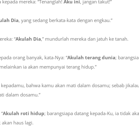
ta kepada mereka: “Tenanglah!
Aku ini
, jangan takut!”
ulah Dia
, yang sedang berkata-kata dengan engkau.”
ereka: “
Akulah Dia
,” mundurlah mereka dan jatuh ke tanah.
epada orang banyak, kata-Nya: “
Akulah terang dunia
; barangsi
 melainkan ia akan mempunyai terang hidup.”
ta kepadamu, bahwa kamu akan mati dalam dosamu; sebab jikala
ati dalam dosamu.”
 “
Akulah roti hidup
; barangsiapa datang kepada-Ku, ia tidak aka
 akan haus lagi.