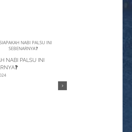
H NABI PALSU INI
PEMBERIAN KASIH ❤️ DAR
ARNYA❓
loveandfaith TERIMA KAS
BANYAK
024
Mei 5th, 2024