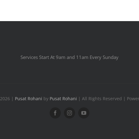
Services Start At 9am and 11am Every Sunday
 2026 |
Pusat Rohani
by
Pusat Rohani
| All Rights Reserved | Powe