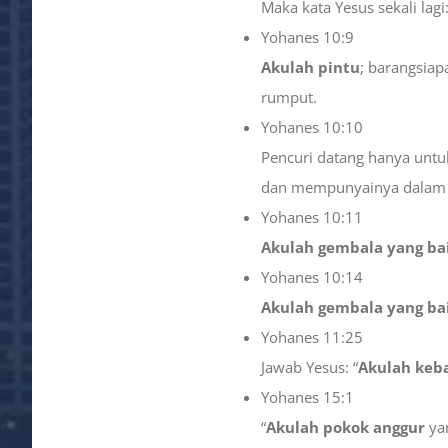
Maka kata Yesus sekali la
Yohanes 10:9
Akulah pintu
; barangsia
rumput.
Yohanes 10:10
Pencuri datang hanya un
dan mempunyainya dalam 
Yohanes 10:11
Akulah gembala yang ba
Yohanes 10:14
Akulah gembala yang ba
Yohanes 11:25
Jawab Yesus: “
Akulah keb
Yohanes 15:1
“
Akulah pokok anggur
yan