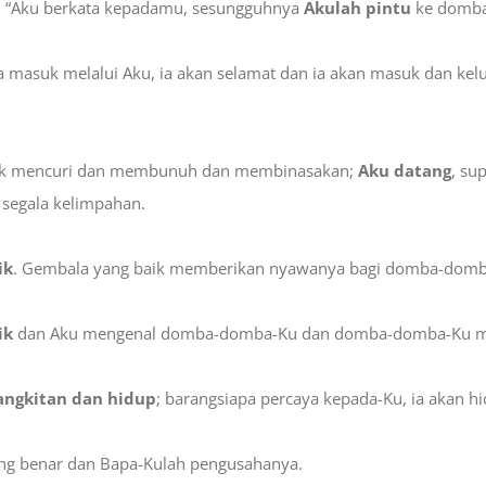
gi: “Aku berkata kepadamu, sesungguhnya
Akulah pintu
ke domba
pa masuk melalui Aku, ia akan selamat dan ia akan masuk dan k
tuk mencuri dan membunuh dan membinasakan;
Aku datang
, su
segala kelimpahan.
ik
. Gembala yang baik memberikan nyawanya bagi domba-domb
ik
dan Aku mengenal domba-domba-Ku dan domba-domba-Ku m
angkitan dan hidup
; barangsiapa percaya kepada-Ku, ia akan h
g benar dan Bapa-Kulah pengusahanya.