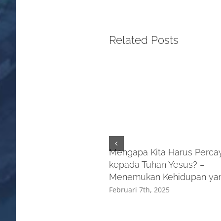
Related Posts
 KESUKAAN NABI
DALAH DAGING MENTAH
24
Mengapa Kita Harus Perca
kepada Tuhan Yesus? –
Menemukan Kehidupan yan
Februari 7th, 2025