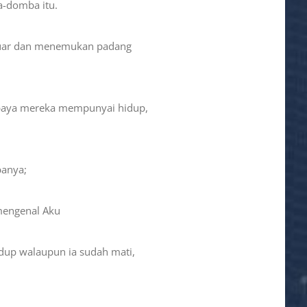
-domba itu.
eluar dan menemukan padang
paya mereka mempunyai hidup,
anya;
engenal Aku
idup walaupun ia sudah mati,