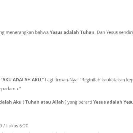
 yang menerangkan bahwa
Yesus adalah Tuhan
. Dan Yesus sendi
 “
AKU ADALAH AKU
.” Lagi firman-Nya: “Beginilah kaukatakan kep
epadamu.”
dalah Aku
(
Tuhan atau Allah
) yang berarti
Yesus adalah Yes
0 / Lukas 6:20