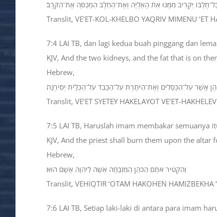
ּל־חֶלְבֹּו יַקְרִיב מִמֶּנּוּ אֵת הָאַלְיָה וְאֶת־הַחֵלֶב הַמְכַסֶּה אֶת־הַקֶּרֶב׃
Translit, VE’ET-KOL-KHELBO YAQRIV MIMENU ‘ET
7:4 LAI TB, dan lagi kedua buah pinggang dan lem
KJV, And the two kidneys, and the fat that is on them
Hebrew,
הֶן אֲשֶׁר עַל־הַכְּסָלִים וְאֶת־הַיֹּתֶרֶת עַל־הַכָּבֵד עַל־הַכְּלָיֹת יְסִירֶנָּה׃
Translit, VE’ET SYETEY HAKELAYOT VE’ET-HAKHELE
7:5 LAI TB, Haruslah imam membakar semuanya itu 
KJV, And the priest shall burn them upon the altar f
Hebrew,
וְהִקְטִיר אֹתָם הַכֹּהֵן הַמִּזְבֵּחָה אִשֶּׁה לַיהוָה אָשָׁם הוּא׃
Translit, VEHIQTIR ‘OTAM HAKOHEN HAMIZBEKHA ‘
7:6 LAI TB, Setiap laki-laki di antara para imam 