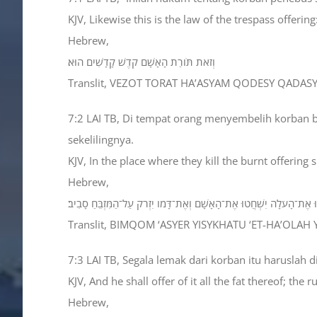
KJV, Likewise this is the law of the trespass offering:
Hebrew,
וְזֹאת תֹּורַת הָאָשָׁם קֹדֶשׁ קָדָשִׁים הוּא׃
Translit, VEZOT TORAT HA’ASYAM QODESY QADAS
7:2 LAI TB, Di tempat orang menyembelih korban b
sekelilingnya.
KJV, In the place where they kill the burnt offering 
Hebrew,
ּ אֶת־הָעֹלָה יִשְׁחֲטוּ אֶת־הָאָשָׁם וְאֶת־דָּמֹו יִזְרֹק עַל־הַמִּזְבֵּחַ סָבִיב׃
Translit, BIMQOM ‘ASYER YISYKHATU ‘ET-HA’OLAH
7:3 LAI TB, Segala lemak dari korban itu haruslah
KJV, And he shall offer of it all the fat thereof; the
Hebrew,