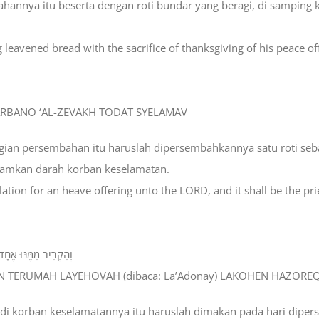
annya itu beserta dengan roti bundar yang beragi, di samping 
ng leavened bread with the sacrifice of thanksgiving of his peace of
QARBANO ‘AL-ZEVAKH TODAT SYELAMAV
 bagian persembahan itu haruslah dipersembahkannya satu roti s
ramkan darah korban keselamatan.
lation for an heave offering unto the LORD, and it shall be the pri
וְהִקְרִיב מִמֶּנּוּ אֶחָד
AN TERUMAH LAYEHOVAH (dibaca: La’Adonay) LAKOHEN HAZORE
di korban keselamatannya itu haruslah dimakan pada hari diper