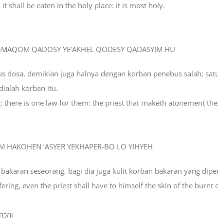
it shall be eaten in the holy place: it is most holy.
BEMAQOM QADOSY YE’AKHEL QODESY QADASYIM HU
us dosa, demikian juga halnya dengan korban penebus salah; sa
ialah korban itu.
ing: there is one law for them: the priest that maketh atonement the
HEM HAKOHEN ‘ASYER YEKHAPER-BO LO YIHYEH
karan seseorang, bagi dia juga kulit korban bakaran yang dip
fering, even the priest shall have to himself the skin of the burnt
וְהַכֹּ