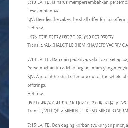
7:13 LAI TB, Ia harus mempersembahkan persembah
keselamatannya.
KJV, Besides the cakes, he shall offer for his offeri
Hebrew,
עַל־חַלֹּת לֶחֶם חָמֵץ יַקְרִיב קָרְבָּנֹו עַל־זֶבַח תֹּודַת שְׁלָמָיו׃
Translit, ‘AL-KHALOT LEKHEM KHAMETS YAQRIV 
7:14 LAI TB, Dan dari padanya, yakni dari setiap
Persembahan itu adalah bagian imam yang menyi
KJV, And of it he shall offer one out of the whole ob
offerings.
Hebrew,
 מִכָּל־קָרְבָּן תְּרוּמָה לַיהוָה לַכֹּהֵן הַזֹּרֵק אֶת־דַּם הַשְּׁלָמִים לֹו יִהְיֶה׃
Translit, VEHIQRIV MIMENU ‘EKHAD MIKOL-QARB
7:15 LAI TB, Dan daging korban syukur yang menja