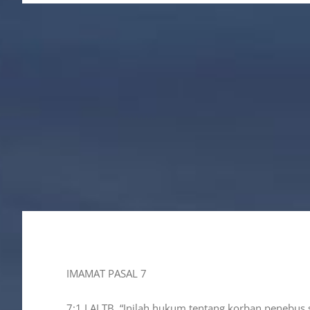
IMAMAT PASAL 7
7:1 LAI TB, “Inilah hukum tentang korban penebus