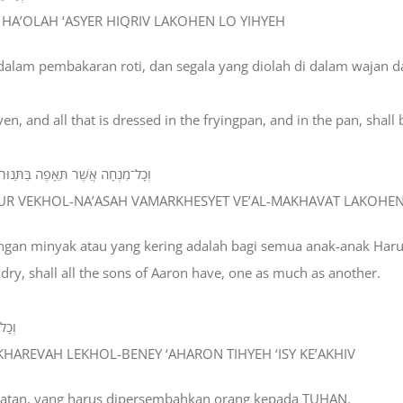
OR HA’OLAH ‘ASYER HIQRIV LAKOHEN LO YIHYEH
di dalam pembakaran roti, dan segala yang diolah di dalam wajan
en, and all that is dressed in the fryingpan, and in the pan, shall be
וְכָל־מִנְחָה אֲשֶׁר תֵּאָפֶה בַּתַּנּוּר
TANUR VEKHOL-NA’ASAH VAMARKHESYET VE’AL-MAKHAVAT LAKOHE
dengan minyak atau yang kering adalah bagi semua anak-anak Har
 dry, shall all the sons of Aaron have, one as much as another.
וְכָל
KHAREVAH LEKHOL-BENEY ‘AHARON TIHYEH ‘ISY KE’AKHIV
amatan, yang harus dipersembahkan orang kepada TUHAN.