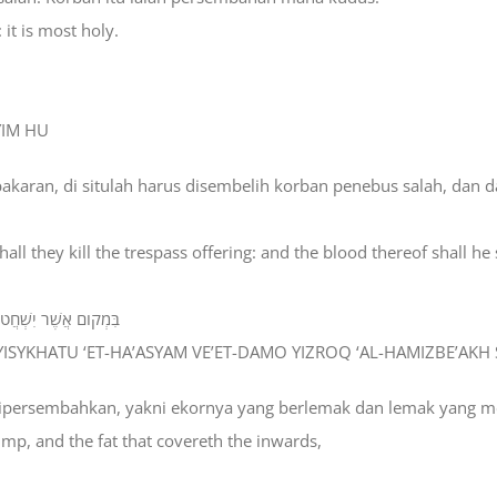
 it is most holy.
YIM HU
akaran, di situlah harus disembelih korban penebus salah, dan 
shall they kill the trespass offering: and the blood thereof shall h
בִּמְקֹום אֲשֶׁר יִשְׁחֲטו
 YISYKHATU ‘ET-HA’ASYAM VE’ET-DAMO YIZROQ ‘AL-HAMIZBE’AKH 
 dipersembahkan, yakni ekornya yang berlemak dan lemak yang me
 rump, and the fat that covereth the inwards,