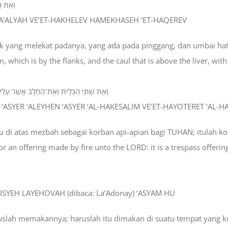
וְאֵת כָ
 HA’ALYAH VE’ET-HAKHELEV HAMEKHASEH ‘ET-HAQEREV
ak yang melekat padanya, yang ada pada pinggang, dan umbai hati
, which is by the flanks, and the caul that is above the liver, with
וְאֵת שְׁתֵּי הַכְּלָיֹת וְאֶת־הַחֵלֶב אֲשֶׁר עֲלֵי
V ‘ASYER ‘ALEYHEN ‘ASYER ‘AL-HAKESALIM VE’ET-HAYOTERET ‘AL
di atas mezbah sebagai korban api-apian bagi TUHAN; itulah ko
or an offering made by fire unto the LORD: it is a trespass offerin
ISYEH LAYEHOVAH (dibaca: La’Adonay) ‘ASYAM HU
haruslah memakannya; haruslah itu dimakan di suatu tempat yang 