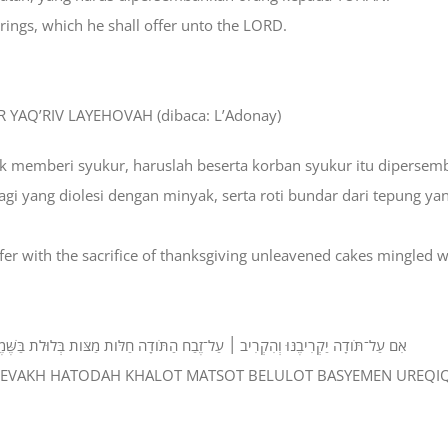
ferings, which he shall offer unto the LORD.
 YAQ’RIV LAYEHOVAH (dibaca: L’Adonay)
 memberi syukur, haruslah beserta korban syukur itu dipersemb
ragi yang diolesi dengan minyak, serta roti bundar dari tepung ya
l offer with the sacrifice of thanksgiving unleavened cakes mingled 
אִם עַל־תֹּודָה יַקְרִיבֶנּוּ וְהִקְרִיב ׀ עַל־זֶבַח הַתֹּודָה חַלֹּות מַצֹּות בְּלוּלֹת בַּשֶּׁמֶן ו
 ‘AL-ZEVAKH HATODAH KHALOT MATSOT BELULOT BASYEMEN URE