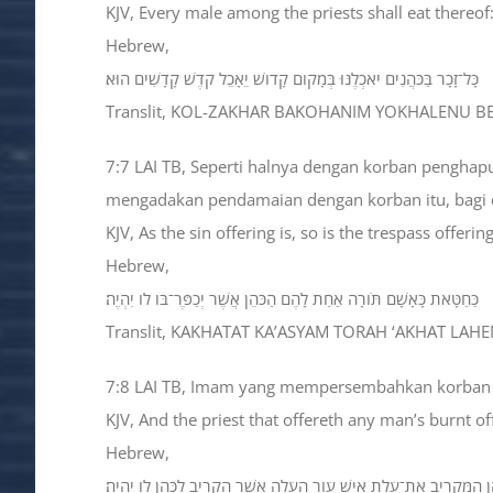
KJV, Every male among the priests shall eat thereof: 
Hebrew,
כָּל־זָכָר בַּכֹּהֲנִים יֹאכְלֶנּוּ בְּמָקֹום קָדֹושׁ יֵאָכֵל קֹדֶשׁ קָדָשִׁים הוּא׃
Translit, KOL-ZAKHAR BAKOHANIM YOKHALENU 
7:7 LAI TB, Seperti halnya dengan korban penghap
mengadakan pendamaian dengan korban itu, bagi d
KJV, As the sin offering is, so is the trespass offer
Hebrew,
כַּחַטָּאת כָּאָשָׁם תֹּורָה אַחַת לָהֶם הַכֹּהֵן אֲשֶׁר יְכַפֶּר־בֹּו לֹו יִהְיֶה׃
Translit, KAKHATAT KA’ASYAM TORAH ‘AKHAT LA
7:8 LAI TB, Imam yang mempersembahkan korban ba
KJV, And the priest that offereth any man’s burnt of
Hebrew,
הֵן הַמַּקְרִיב אֶת־עֹלַת אִישׁ עֹור הָעֹלָה אֲשֶׁר הִקְרִיב לַכֹּהֵן לֹו יִהְיֶה׃