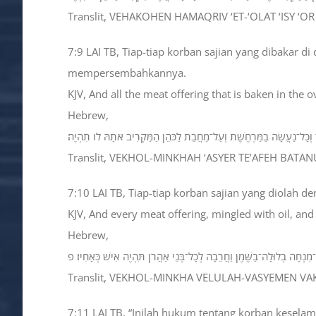
Translit, VEHAKOHEN HAMAQRIV ‘ET-‘OLAT ‘ISY ‘
7:9 LAI TB, Tiap-tiap korban sajian yang dibakar 
mempersembahkannya.
KJV, And all the meat offering that is baken in the ov
Hebrew,
 וְכָל־נַעֲשָׂה בַמַּרְחֶשֶׁת וְעַל־מַחֲבַת לַכֹּהֵן הַמַּקְרִיב אֹתָהּ לֹו תִהְיֶה׃
Translit, VEKHOL-MINKHAH ‘ASYER TE’AFEH BA
7:10 LAI TB, Tiap-tiap korban sajian yang diolah 
KJV, And every meat offering, mingled with oil, and
Hebrew,
־מִנְחָה בְלוּלָה־בַשֶּׁמֶן וַחֲרֵבָה לְכָל־בְּנֵי אַהֲרֹן תִּהְיֶה אִישׁ כְּאָחִיו׃ פ
Translit, VEKHOL-MINKHA VELULAH-VASYEMEN VA
7:11 LAI TB, “Inilah hukum tentang korban kesel