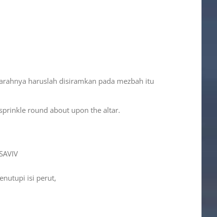
darahnya haruslah disiramkan pada mezbah itu
e sprinkle round about upon the altar.
SAVIV
nutupi isi perut,