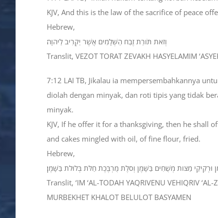
KJV, And this is the law of the sacrifice of peace of
Hebrew,
וְזֹאת תֹּורַת זֶבַח הַשְּׁלָמִים אֲשֶׁר יַקְרִיב לַיהוָה׃
Translit, VEZOT TORAT ZEVAKH HASYELAMIM ‘ASYER
7:12 LAI TB, Jikalau ia mempersembahkannya untuk
diolah dengan minyak, dan roti tipis yang tidak be
minyak.
KJV, If he offer it for a thanksgiving, then he shal
and cakes mingled with oil, of fine flour, fried.
Hebrew,
ּרְקִיקֵי מַצֹּות מְשֻׁחִים בַּשָּׁמֶן וְסֹלֶת מֻרְבֶּכֶת חַלֹּת בְּלוּלֹת בַּשָּׁמֶן׃
Translit, ‘IM ‘AL-TODAH YAQRIVENU VEHIQRIV
MURBEKHET KHALOT BELULOT BASYAMEN