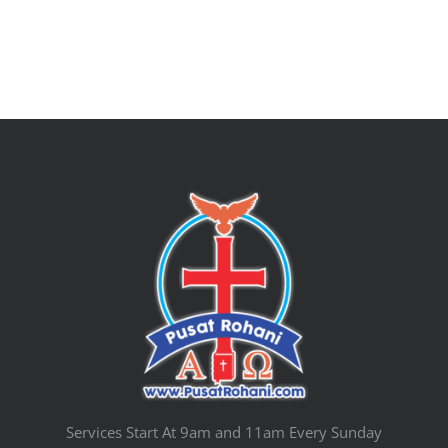
Services Start At 9am and 11am Every Sunday