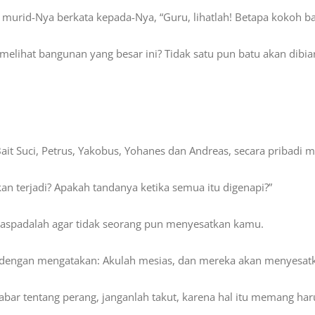
ng murid-Nya berkata kepada-Nya, “Guru, lihatlah! Betapa kokoh b
ihat bangunan yang besar ini? Tidak satu pun batu akan dibiar
Bait Suci, Petrus, Yakobus, Yohanes dan Andreas, secara pribadi
an terjadi? Apakah tandanya ketika semua itu digenapi?”
aspadalah agar tidak seorang pun menyesatkan kamu.
 dengan mengatakan: Akulah mesias, dan mereka akan menyesat
r tentang perang, janganlah takut, karena hal itu memang harus