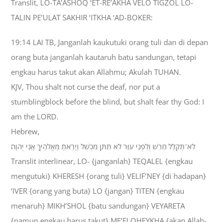
Translit, LO-TA’ASHOQ ‘ET-RE’AKHA VELO TIGZOL LO-
TALIN PE’ULAT SAKHIR ‘ITKHA ‘AD-BOKER:
19:14 LAI TB, Janganlah kaukutuki orang tuli dan di depan
orang buta janganlah kautaruh batu sandungan, tetapi
engkau harus takut akan Allahmu; Akulah TUHAN.
KJV, Thou shalt not curse the deaf, nor put a
stumblingblock before the blind, but shalt fear thy God: I
am the LORD.
Hebrew,
לֹא־תְקַלֵּל חֵרֵשׁ וְלִפְנֵי עִוֵּר לֹא תִתֵּן מִכְשֹׁל וְיָרֵאתָ מֵּאֱלֹהֶיךָ אֲנִי יְהוָה׃
Translit interlinear, LO- {janganlah} TEQALEL {engkau
mengutuki} KHERESH {orang tuli} VELIF’NEY {di hadapan}
‘IVER {orang yang buta} LO {jangan} TITEN {engkau
menaruh} MIKH’SHOL {batu sandungan} VEYARETA
{namun engkau harus takut} ME’ELOHEYKHA {akan Allah-