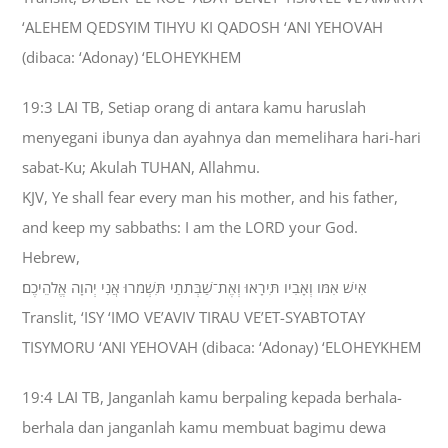
‘ALEHEM QEDSYIM TIHYU KI QADOSH ‘ANI YEHOVAH
(dibaca: ‘Adonay) ‘ELOHEYKHEM
19:3 LAI TB, Setiap orang di antara kamu haruslah
menyegani ibunya dan ayahnya dan memelihara hari-hari
sabat-Ku; Akulah TUHAN, Allahmu.
KJV, Ye shall fear every man his mother, and his father,
and keep my sabbaths: I am the LORD your God.
Hebrew,
אִישׁ אִמֹּו וְאָבִיו תִּירָאוּ וְאֶת־שַׁבְּתֹתַי תִּשְׁמֹרוּ אֲנִי יְהוָה אֱלֹהֵיכֶם׃
Translit, ‘ISY ‘IMO VE’AVIV TIRAU VE’ET-SYABTOTAY
TISYMORU ‘ANI YEHOVAH (dibaca: ‘Adonay) ‘ELOHEYKHEM
19:4 LAI TB, Janganlah kamu berpaling kepada berhala-
berhala dan janganlah kamu membuat bagimu dewa