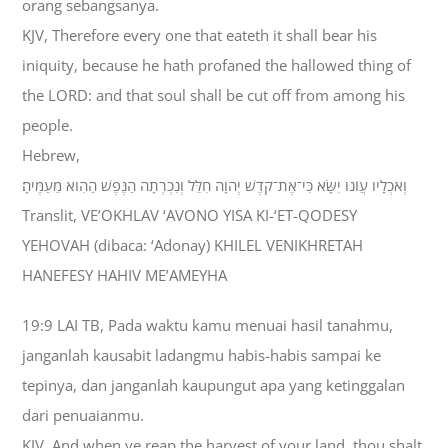
orang sebangsanya.
KJV, Therefore every one that eateth it shall bear his
iniquity, because he hath profaned the hallowed thing of
the LORD: and that soul shall be cut off from among his
people.
Hebrew,
וְאֹכְלָיו עֲוֹנֹו יִשָּׂא כִּי־אֶת־קֹדֶשׁ יְהוָה חִלֵּל וְנִכְרְתָה הַנֶּפֶשׁ הַהִוא מֵעַמֶּיהָ׃
Translit, VE’OKHLAV ‘AVONO YISA KI-‘ET-QODESY
YEHOVAH (dibaca: ‘Adonay) KHILEL VENIKHRETAH
HANEFESY HAHIV ME’AMEYHA
19:9 LAI TB, Pada waktu kamu menuai hasil tanahmu,
janganlah kausabit ladangmu habis-habis sampai ke
tepinya, dan janganlah kaupungut apa yang ketinggalan
dari penuaianmu.
KJV, And when ye reap the harvest of your land, thou shalt