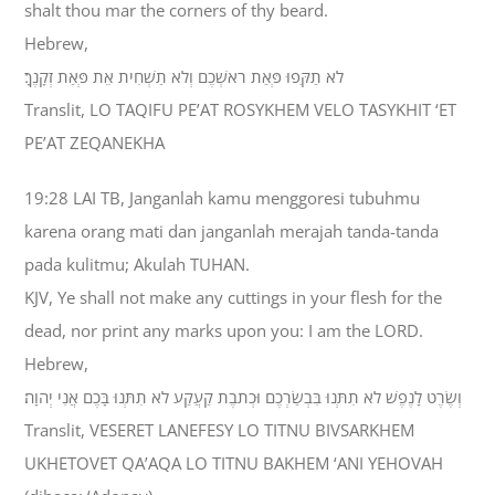
shalt thou mar the corners of thy beard.
Hebrew,
לֹא תַקִּפוּ פְּאַת רֹאשְׁכֶם וְלֹא תַשְׁחִית אֵת פְּאַת זְקָנֶךָ׃
Translit, LO TAQIFU PE’AT ROSYKHEM VELO TASYKHIT ‘ET
PE’AT ZEQANEKHA
19:28 LAI TB, Janganlah kamu menggoresi tubuhmu
karena orang mati dan janganlah merajah tanda-tanda
pada kulitmu; Akulah TUHAN.
KJV, Ye shall not make any cuttings in your flesh for the
dead, nor print any marks upon you: I am the LORD.
Hebrew,
וְשֶׂרֶט לָנֶפֶשׁ לֹא תִתְּנוּ בִּבְשַׂרְכֶם וּכְתֹבֶת קַעֲקַע לֹא תִתְּנוּ בָּכֶם אֲנִי יְהוָה׃
Translit, VESERET LANEFESY LO TITNU BIVSARKHEM
UKHETOVET QA’AQA LO TITNU BAKHEM ‘ANI YEHOVAH