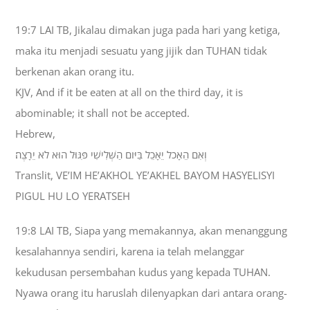
19:7 LAI TB, Jikalau dimakan juga pada hari yang ketiga,
maka itu menjadi sesuatu yang jijik dan TUHAN tidak
berkenan akan orang itu.
KJV, And if it be eaten at all on the third day, it is
abominable; it shall not be accepted.
Hebrew,
וְאִם הֵאָכֹל יֵאָכֵל בַּיֹּום הַשְּׁלִישִׁי פִּגּוּל הוּא לֹא יֵרָצֶה׃
Translit, VE’IM HE’AKHOL YE’AKHEL BAYOM HASYELISYI
PIGUL HU LO YERATSEH
19:8 LAI TB, Siapa yang memakannya, akan menanggung
kesalahannya sendiri, karena ia telah melanggar
kekudusan persembahan kudus yang kepada TUHAN.
Nyawa orang itu haruslah dilenyapkan dari antara orang-