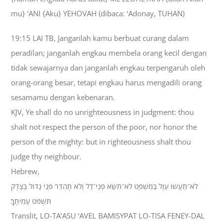
mu} ‘ANI {Aku} YEHOVAH (dibaca: ‘Adonay, TUHAN)
19:15 LAI TB, Janganlah kamu berbuat curang dalam
peradilan; janganlah engkau membela orang kecil dengan
tidak sewajarnya dan janganlah engkau terpengaruh oleh
orang-orang besar, tetapi engkau harus mengadili orang
sesamamu dengan kebenaran.
KJV, Ye shall do no unrighteousness in judgment: thou
shalt not respect the person of the poor, nor honor the
person of the mighty: but in righteousness shalt thou
judge thy neighbour.
Hebrew,
לֹא־תַעֲשׂוּ עָוֶל בַּמִּשְׁפָּט לֹא־תִשָּׂא פְנֵי־דָל וְלֹא תֶהְדַּר פְּנֵי גָדֹול בְּצֶדֶק
תִּשְׁפֹּט עֲמִיתֶךָ׃
Translit, LO-TA’ASU ‘AVEL BAMISYPAT LO-TISA FENEY-DAL