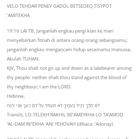
VELO TEHDAR PENEY GADOL BETSEDEQ TISYPOT
‘AMITEKHA
19:16 LAI TB, Janganlah engkau pergi kian ke mari
menyebarkan fitnah di antara orang-orang sebangsamu;
janganlah engkau mengancam hidup sesamamu manusia;
Akulah TUHAN.
KJV, Thou shalt not go up and down as a talebearer among
thy people: neither shalt thou stand against the blood of
thy neighbour; I am the LORD.
Hebrew,
לֹא־תֵלֵךְ רָכִיל בְּעַמֶּיךָ לֹא תַעֲמֹד עַל־דַּם רֵעֶךָ אֲנִי יְהוָה׃
Translit, LO-TELEKH RAKHIL BE’AMEYKHA LO TA’AMOD
‘AL-DAM RE’EKHA ‘ANI YEHOVAH (dibaca: ‘Adonay)