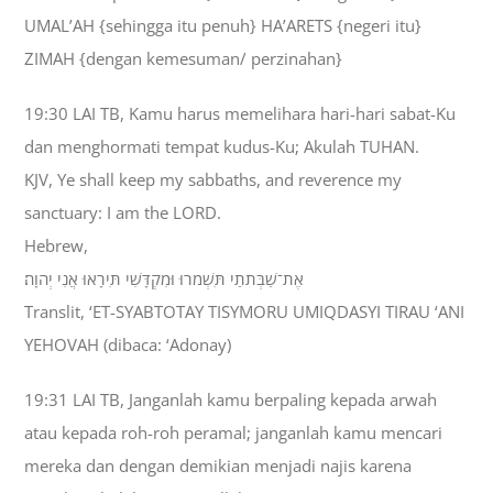
UMAL’AH {sehingga itu penuh} HA’ARETS {negeri itu}
ZIMAH {dengan kemesuman/ perzinahan}
19:30 LAI TB, Kamu harus memelihara hari-hari sabat-Ku
dan menghormati tempat kudus-Ku; Akulah TUHAN.
KJV, Ye shall keep my sabbaths, and reverence my
sanctuary: I am the LORD.
Hebrew,
אֶת־שַׁבְּתֹתַי תִּשְׁמֹרוּ וּמִקְדָּשִׁי תִּירָאוּ אֲנִי יְהוָה׃
Translit, ‘ET-SYABTOTAY TISYMORU UMIQDASYI TIRAU ‘ANI
YEHOVAH (dibaca: ‘Adonay)
19:31 LAI TB, Janganlah kamu berpaling kepada arwah
atau kepada roh-roh peramal; janganlah kamu mencari
mereka dan dengan demikian menjadi najis karena