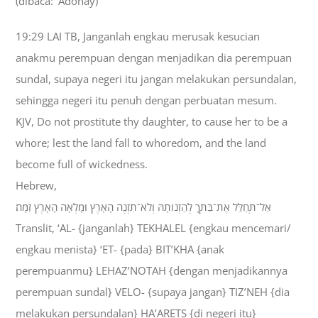
(dibaca: ‘Adonay)
19:29 LAI TB, Janganlah engkau merusak kesucian
anakmu perempuan dengan menjadikan dia perempuan
sundal, supaya negeri itu jangan melakukan persundalan,
sehingga negeri itu penuh dengan perbuatan mesum.
KJV, Do not prostitute thy daughter, to cause her to be a
whore; lest the land fall to whoredom, and the land
become full of wickedness.
Hebrew,
אַל־תְּחַלֵּל אֶת־בִּתְּךָ לְהַזְנֹותָהּ וְלֹא־תִזְנֶה הָאָרֶץ וּמָלְאָה הָאָרֶץ זִמָּה׃
Translit, ‘AL- {janganlah} TEKHALEL {engkau mencemari/
engkau menista} ‘ET- {pada} BIT’KHA {anak
perempuanmu} LEHAZ’NOTAH {dengan menjadikannya
perempuan sundal} VELO- {supaya jangan} TIZ’NEH {dia
melakukan persundalan} HA’ARETS {di negeri itu}