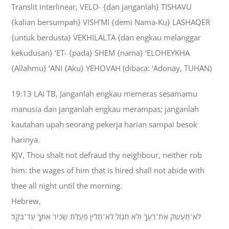
Translit interlinear, VELO- {dan janganlah} TISHAVU
{kalian bersumpah} VISH’MI {demi Nama-Ku} LASHAQER
{untuk berdusta} VEKHILALTA {dan engkau melanggar
kekudusan} ‘ET- {pada} SHEM {nama} ‘ELOHEYKHA
{Allahmu} ‘ANI {Aku} YEHOVAH (dibaca: ‘Adonay, TUHAN)
19:13 LAI TB, Janganlah engkau memeras sesamamu
manusia dan janganlah engkau merampas; janganlah
kautahan upah seorang pekerja harian sampai besok
harinya.
KJV, Thou shalt not defraud thy neighbour, neither rob
him: the wages of him that is hired shall not abide with
thee all night until the morning.
Hebrew,
לֹא־תַעֲשֹׁק אֶת־רֵעֲךָ וְלֹא תִגְזֹל לֹא־תָלִין פְּעֻלַּת שָׂכִיר אִתְּךָ עַד־בֹּקֶר׃