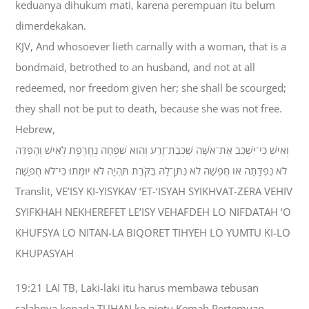
keduanya dihukum mati, karena perempuan itu belum
dimerdekakan.
KJV, And whosoever lieth carnally with a woman, that is a
bondmaid, betrothed to an husband, and not at all
redeemed, nor freedom given her; she shall be scourged;
they shall not be put to death, because she was not free.
Hebrew,
וְאִישׁ כִּי־יִשְׁכַּב אֶת־אִשָּׁה שִׁכְבַת־זֶרַע וְהִוא שִׁפְחָה נֶחֱרֶפֶת לְאִישׁ וְהָפְדֵּה
לֹא נִפְדָּתָה אֹו חֻפְשָׁה לֹא נִתַּן־לָהּ בִּקֹּרֶת תִּהְיֶה לֹא יוּמְתוּ כִּי־לֹא חֻפָּשָׁה׃
Translit, VE’ISY KI-YISYKAV ‘ET-‘ISYAH SYIKHVAT-ZERA VEHIV
SYIFKHAH NEKHEREFET LE’ISY VEHAFDEH LO NIFDATAH ‘O
KHUFSYA LO NITAN-LA BIQORET TIHYEH LO YUMTU KI-LO
KHUPASYAH
19:21 LAI TB, Laki-laki itu harus membawa tebusan
salahnya kepada TUHAN ke pintu Kemah Pertemuan,