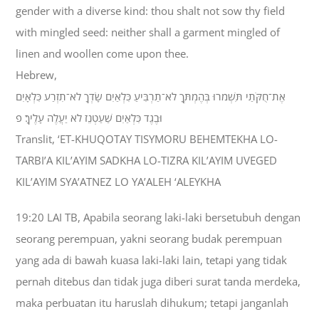
gender with a diverse kind: thou shalt not sow thy field
with mingled seed: neither shall a garment mingled of
linen and woollen come upon thee.
Hebrew,
אֶת־חֻקֹּתַי תִּשְׁמֹרוּ בְּהֶמְתְּךָ לֹא־תַרְבִּיעַ כִּלְאַיִם שָׂדְךָ לֹא־תִזְרַע כִּלְאָיִם
וּבֶגֶד כִּלְאַיִם שַׁעַטְנֵז לֹא יַעֲלֶה עָלֶיךָ׃ פ
Translit, ‘ET-KHUQOTAY TISYMORU BEHEMTEKHA LO-
TARBI’A KIL’AYIM SADKHA LO-TIZRA KIL’AYIM UVEGED
KIL’AYIM SYA’ATNEZ LO YA’ALEH ‘ALEYKHA
19:20 LAI TB, Apabila seorang laki-laki bersetubuh dengan
seorang perempuan, yakni seorang budak perempuan
yang ada di bawah kuasa laki-laki lain, tetapi yang tidak
pernah ditebus dan tidak juga diberi surat tanda merdeka,
maka perbuatan itu haruslah dihukum; tetapi janganlah