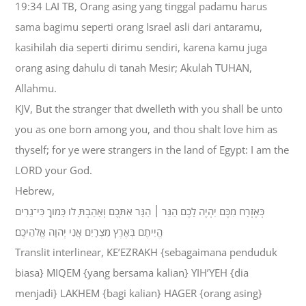
19:34 LAI TB, Orang asing yang tinggal padamu harus
sama bagimu seperti orang Israel asli dari antaramu,
kasihilah dia seperti dirimu sendiri, karena kamu juga
orang asing dahulu di tanah Mesir; Akulah TUHAN,
Allahmu.
KJV, But the stranger that dwelleth with you shall be unto
you as one born among you, and thou shalt love him as
thyself; for ye were strangers in the land of Egypt: I am the
LORD your God.
Hebrew,
כְּאֶזְרָח מִכֶּם יִהְיֶה לָכֶם הַגֵּר ׀ הַגָּר אִתְּכֶם וְאָהַבְתָּ לֹו כָּמֹוךָ כִּי־גֵרִים
הֱיִיתֶם בְּאֶרֶץ מִצְרָיִם אֲנִי יְהוָה אֱלֹהֵיכֶם׃
Translit interlinear, KE’EZRAKH {sebagaimana penduduk
biasa} MIQEM {yang bersama kalian} YIH’YEH {dia
menjadi} LAKHEM {bagi kalian} HAGER {orang asing}