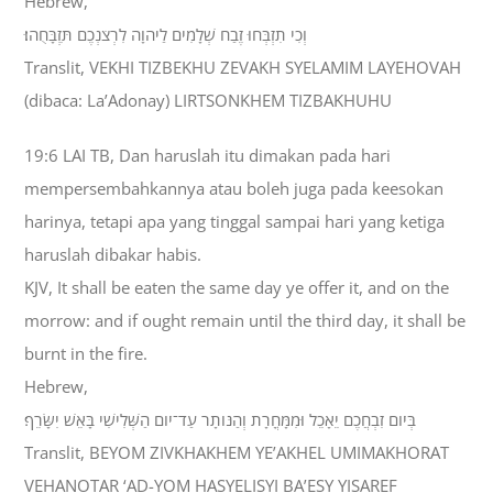
Hebrew,
וְכִי תִזְבְּחוּ זֶבַח שְׁלָמִים לַיהוָה לִרְצֹנְכֶם תִּזְבָּחֻהוּ׃
Translit, VEKHI TIZBEKHU ZEVAKH SYELAMIM LAYEHOVAH
(dibaca: La’Adonay) LIRTSONKHEM TIZBAKHUHU
19:6 LAI TB, Dan haruslah itu dimakan pada hari
mempersembahkannya atau boleh juga pada keesokan
harinya, tetapi apa yang tinggal sampai hari yang ketiga
haruslah dibakar habis.
KJV, It shall be eaten the same day ye offer it, and on the
morrow: and if ought remain until the third day, it shall be
burnt in the fire.
Hebrew,
בְּיֹום זִבְחֲכֶם יֵאָכֵל וּמִמָּחֳרָת וְהַנֹּותָר עַד־יֹום הַשְּׁלִישִׁי בָּאֵשׁ יִשָּׂרֵף׃
Translit, BEYOM ZIVKHAKHEM YE’AKHEL UMIMAKHORAT
VEHANOTAR ‘AD-YOM HASYELISYI BA’ESY YISAREF