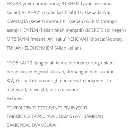
HAGAR {yaitu orang asing} ‘IT’KHEM {yang bersama
kalian} VE’AHAV’TA {dan kasihilah} LO {kepadanya}
KAMOKHA {seperti dirimu} KI- {sebab} GERIM {orang2
asing} HEYITEM {kalian telah menjadi} BE’ERETS {di negeri}
MITSRAYIM {mesir} ‘ANI {aku} YEHOVAH (dibaca: ‘Adonay,
TUHAN) ‘ELOHEYKHEM {Allah kalian}
19:35 LAI TB, Janganlah kamu berbuat curang dalam
peradilan, mengenai ukuran, timbangan dan sukatan.
KJV, Ye shall do no unrighteousness in judgment, in
meteyard, in weight, or in measure.
Hebrew,
לֹא־תַעֲשׂוּ עָוֶל בַּמִּשְׁפָּט בַּמִּדָּה בַּמִּשְׁקָל וּבַמְּשׂוּרָה׃
Translit, LO-TA’ASU ‘AVEL BAMISYPAT BAMIDAH
BAMISYQAL UVAMSURAH