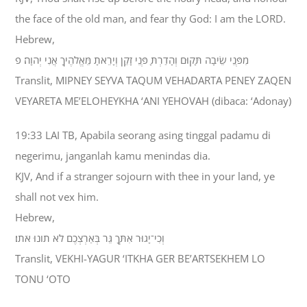
the face of the old man, and fear thy God: I am the LORD.
Hebrew,
מִפְּנֵי שֵׂיבָה תָּקוּם וְהָדַרְתָּ פְּנֵי זָקֵן וְיָרֵאתָ מֵּאֱלֹהֶיךָ אֲנִי יְהוָה׃ פ
Translit, MIPNEY SEYVA TAQUM VEHADARTA PENEY ZAQEN
VEYARETA ME’ELOHEYKHA ‘ANI YEHOVAH (dibaca: ‘Adonay)
19:33 LAI TB, Apabila seorang asing tinggal padamu di
negerimu, janganlah kamu menindas dia.
KJV, And if a stranger sojourn with thee in your land, ye
shall not vex him.
Hebrew,
וְכִי־יָגוּר אִתְּךָ גֵּר בְּאַרְצְכֶם לֹא תֹונוּ אֹתֹו׃
Translit, VEKHI-YAGUR ‘ITKHA GER BE’ARTSEKHEM LO
TONU ‘OTO