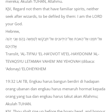
mereka; Akulah TUHAN, Allahmu.
KJV, Regard not them that have familiar spirits, neither
seek after wizards, to be defiled by them: I am the LORD
your God.
Hebrew,
אַל־תִּפְנוּ אֶל־הָאֹבֹת וְאֶל־הַיִּדְּעֹנִים אַל־תְּבַקְשׁוּ לְטָמְאָה בָהֶם אֲנִי יְהוָה
אֱלֹהֵיכֶם׃
Translit, ‘AL-TIFNU ‘EL-HA’OVOT VE’EL-HAYIDONIM ‘AL-
TEVAQSYU LETAMAH VAHEM ‘ANI YEHOVAH (dibaca:
‘Adonay) ‘ELOHEYKHEM
19:32 LAI TB, Engkau harus bangun berdiri di hadapan
orang ubanan dan engkau harus menaruh hormat kepada
orang yang tua dan engkau harus takut akan Allahmu;
Akulah TUHAN.
KJV, Thou shalt rise up before the hoary head, and honour