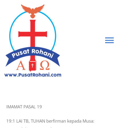
Skip
to
content
Tog
Navi
BIBLE
PEMBERIAN KASIH
IMAMAT PASAL 19
GABUNG KOMUNITAS
19:1 LAI TB, TUHAN berfirman kepada Musa:
BLOG