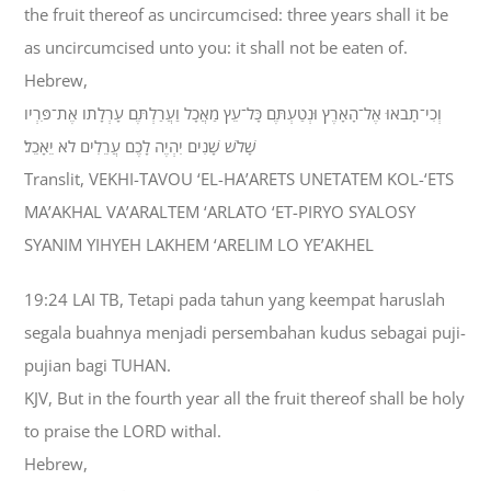
the fruit thereof as uncircumcised: three years shall it be
as uncircumcised unto you: it shall not be eaten of.
Hebrew,
וְכִי־תָבֹאוּ אֶל־הָאָרֶץ וּנְטַעְתֶּם כָּל־עֵץ מַאֲכָל וַעֲרַלְתֶּם עָרְלָתֹו אֶת־פִּרְיֹו
שָׁלֹשׁ שָׁנִים יִהְיֶה לָכֶם עֲרֵלִים לֹא יֵאָכֵל׃
Translit, VEKHI-TAVOU ‘EL-HA’ARETS UNETATEM KOL-‘ETS
MA’AKHAL VA’ARALTEM ‘ARLATO ‘ET-PIRYO SYALOSY
SYANIM YIHYEH LAKHEM ‘ARELIM LO YE’AKHEL
19:24 LAI TB, Tetapi pada tahun yang keempat haruslah
segala buahnya menjadi persembahan kudus sebagai puji-
pujian bagi TUHAN.
KJV, But in the fourth year all the fruit thereof shall be holy
to praise the LORD withal.
Hebrew,