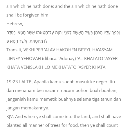
sin which he hath done: and the sin which he hath done
shall be forgiven him.
Hebrew,
וְכִפֶּר עָלָיו הַכֹּהֵן בְּאֵיל הָאָשָׁם לִפְנֵי יְהוָה עַל־חַטָּאתֹו אֲשֶׁר חָטָא וְנִסְלַח
לֹו מֵחַטָּאתֹו אֲשֶׁר חָטָא׃ פ
Translit, VEKHIPER ‘ALAV HAKOHEN BE’EYL HA’ASYAM
LIFNEY YEHOVAH (dibaca: ‘Adonay) ‘AL-KHATATO ‘ASYER
KHATA VENISLAKH LO MEKHATATO ‘ASYER KHATA
19:23 LAI TB, Apabila kamu sudah masuk ke negeri itu
dan menanam bermacam-macam pohon buah-buahan,
janganlah kamu memetik buahnya selama tiga tahun dan
jangan memakannya.
KJV, And when ye shall come into the land, and shall have
planted all manner of trees for food, then ye shall count