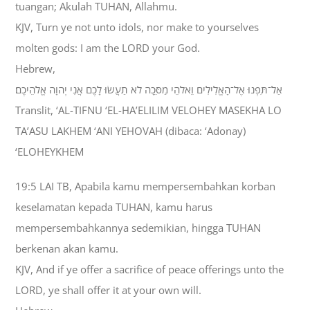
tuangan; Akulah TUHAN, Allahmu.
KJV, Turn ye not unto idols, nor make to yourselves
molten gods: I am the LORD your God.
Hebrew,
אַל־תִּפְנוּ אֶל־הָאֱלִילִים וֵאלֹהֵי מַסֵּכָה לֹא תַעֲשׂוּ לָכֶם אֲנִי יְהוָה אֱלֹהֵיכֶם׃
Translit, ‘AL-TIFNU ‘EL-HA’ELILIM VELOHEY MASEKHA LO
TA’ASU LAKHEM ‘ANI YEHOVAH (dibaca: ‘Adonay)
‘ELOHEYKHEM
19:5 LAI TB, Apabila kamu mempersembahkan korban
keselamatan kepada TUHAN, kamu harus
mempersembahkannya sedemikian, hingga TUHAN
berkenan akan kamu.
KJV, And if ye offer a sacrifice of peace offerings unto the
LORD, ye shall offer it at your own will.