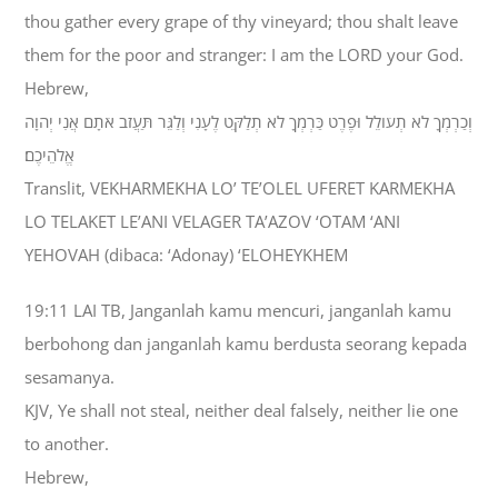
thou gather every grape of thy vineyard; thou shalt leave
them for the poor and stranger: I am the LORD your God.
Hebrew,
וְכַרְמְךָ לֹא תְעֹולֵל וּפֶרֶט כַּרְמְךָ לֹא תְלַקֵּט לֶעָנִי וְלַגֵּר תַּעֲזֹב אֹתָם אֲנִי יְהוָה
אֱלֹהֵיכֶם׃
Translit, VEKHARMEKHA LO’ TE’OLEL UFERET KARMEKHA
LO TELAKET LE’ANI VELAGER TA’AZOV ‘OTAM ‘ANI
YEHOVAH (dibaca: ‘Adonay) ‘ELOHEYKHEM
19:11 LAI TB, Janganlah kamu mencuri, janganlah kamu
berbohong dan janganlah kamu berdusta seorang kepada
sesamanya.
KJV, Ye shall not steal, neither deal falsely, neither lie one
to another.
Hebrew,