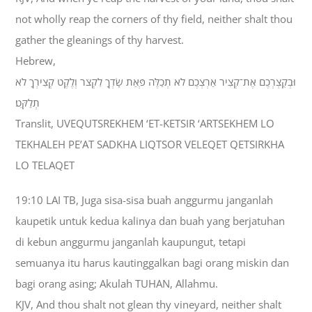
not wholly reap the corners of thy field, neither shalt thou
gather the gleanings of thy harvest.
Hebrew,
וּבְקֻצְרְכֶם אֶת־קְצִיר אַרְצְכֶם לֹא תְכַלֶּה פְּאַת שָׂדְךָ לִקְצֹר וְלֶקֶט קְצִירְךָ לֹא
תְלַקֵּט׃
Translit, UVEQUTSREKHEM ‘ET-KETSIR ‘ARTSEKHEM LO
TEKHALEH PE’AT SADKHA LIQTSOR VELEQET QETSIRKHA
LO TELAQET
19:10 LAI TB, Juga sisa-sisa buah anggurmu janganlah
kaupetik untuk kedua kalinya dan buah yang berjatuhan
di kebun anggurmu janganlah kaupungut, tetapi
semuanya itu harus kautinggalkan bagi orang miskin dan
bagi orang asing; Akulah TUHAN, Allahmu.
KJV, And thou shalt not glean thy vineyard, neither shalt