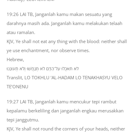
19:26 LAI TB, Janganlah kamu makan sesuatu yang
darahnya masih ada. Janganlah kamu melakukan telaah
atau ramalan.
KJV, Ye shall not eat any thing with the blood: neither shall
ye use enchantment, nor observe times.
Hebrew,
לֹא תֹאכְלוּ עַל־הַדָּם לֹא תְנַחֲשׁוּ וְלֹא תְעֹונֵנוּ׃
Translit, LO TOKHLU ‘AL-HADAM LO TENAKHASYU VELO
TE’ONENU
19:27 LAI TB, Janganlah kamu mencukur tepi rambut
kepalamu berkeliling dan janganlah engkau merusakkan
tepi janggutmu.
KJV, Ye shall not round the corners of your heads, neither