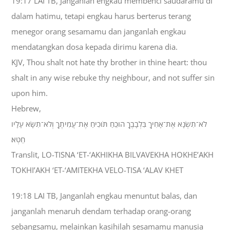
19:17 LAI TB, Janganlah engkau membenci saudaramu di
dalam hatimu, tetapi engkau harus berterus terang
menegor orang sesamamu dan janganlah engkau
mendatangkan dosa kepada dirimu karena dia.
KJV, Thou shalt not hate thy brother in thine heart: thou
shalt in any wise rebuke thy neighbour, and not suffer sin
upon him.
Hebrew,
לֹא־תִשְׂנָא אֶת־אָחִיךָ בִּלְבָבֶךָ הֹוכֵחַ תֹּוכִיחַ אֶת־עֲמִיתֶךָ וְלֹא־תִשָּׂא עָלָיו
חֵטְא׃
Translit, LO-TISNA ‘ET-‘AKHIKHA BILVAVEKHA HOKHE’AKH
TOKHI’AKH ‘ET-‘AMITEKHA VELO-TISA ‘ALAV KHET
19:18 LAI TB, Janganlah engkau menuntut balas, dan
janganlah menaruh dendam terhadap orang-orang
sebangsamu, melainkan kasihilah sesamamu manusia