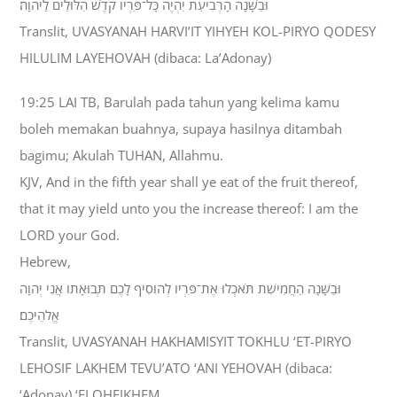
וּבַשָּׁנָה הָרְבִיעִת יִהְיֶה כָּל־פִּרְיֹו קֹדֶשׁ הִלּוּלִים לַיהוָה׃
Translit, UVASYANAH HARVI’IT YIHYEH KOL-PIRYO QODESY
HILULIM LAYEHOVAH (dibaca: La’Adonay)
19:25 LAI TB, Barulah pada tahun yang kelima kamu
boleh memakan buahnya, supaya hasilnya ditambah
bagimu; Akulah TUHAN, Allahmu.
KJV, And in the fifth year shall ye eat of the fruit thereof,
that it may yield unto you the increase thereof: I am the
LORD your God.
Hebrew,
וּבַשָּׁנָה הַחֲמִישִׁת תֹּאכְלוּ אֶת־פִּרְיֹו לְהֹוסִיף לָכֶם תְּבוּאָתֹו אֲנִי יְהוָה
אֱלֹהֵיכֶם׃
Translit, UVASYANAH HAKHAMISYIT TOKHLU ‘ET-PIRYO
LEHOSIF LAKHEM TEVU’ATO ‘ANI YEHOVAH (dibaca:
‘Adonay) ‘ELOHEIKHEM