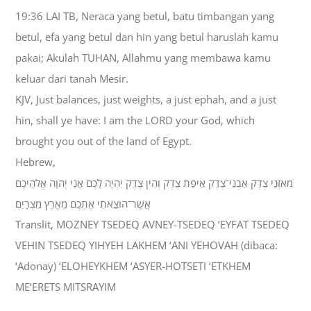
19:36 LAI TB, Neraca yang betul, batu timbangan yang
betul, efa yang betul dan hin yang betul haruslah kamu
pakai; Akulah TUHAN, Allahmu yang membawa kamu
keluar dari tanah Mesir.
KJV, Just balances, just weights, a just ephah, and a just
hin, shall ye have: I am the LORD your God, which
brought you out of the land of Egypt.
Hebrew,
מֹאזְנֵי צֶדֶק אַבְנֵי־צֶדֶק אֵיפַת צֶדֶק וְהִין צֶדֶק יִהְיֶה לָכֶם אֲנִי יְהוָה אֱלֹהֵיכֶם
אֲשֶׁר־הֹוצֵאתִי אֶתְכֶם מֵאֶרֶץ מִצְרָיִם׃
Translit, MOZNEY TSEDEQ AVNEY-TSEDEQ ‘EYFAT TSEDEQ
VEHIN TSEDEQ YIHYEH LAKHEM ‘ANI YEHOVAH (dibaca:
‘Adonay) ‘ELOHEYKHEM ‘ASYER-HOTSETI ‘ETKHEM
ME’ERETS MITSRAYIM