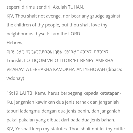
seperti dirimu sendiri; Akulah TUHAN.
KJV, Thou shalt not avenge, nor bear any grudge against
the children of thy people, but thou shalt love thy
neighbour as thyself: I am the LORD.
Hebrew,
לֹא־תִקֹּם וְלֹא־תִטֹּר אֶת־בְּנֵי עַמֶּךָ וְאָהַבְתָּ לְרֵעֲךָ כָּמֹוךָ אֲנִי יְהוָה׃
Translit, LO-TIQOM VELO-TITOR ‘ET-BENEY ‘AMEKHA
VE’AHAVTA LERE’AKHA KAMOKHA ‘ANI YEHOVAH (dibaca:
‘Adonay)
19:19 LAI TB, Kamu harus berpegang kepada ketetapan-
Ku. Janganlah kawinkan dua jenis ternak dan janganlah
taburi ladangmu dengan dua jenis benih, dan janganlah
pakai pakaian yang dibuat dari pada dua jenis bahan.
KJV, Ye shall keep my statutes. Thou shalt not let thy cattle