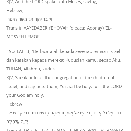
KJV, And the LORD spake unto Moses, saying,
Hebrew,
וַיְדַבֵּר יְהוָה אֶל־מֹשֶׁה לֵּאמֹר ׃
Translit, VAYEDABER YEHOVAH (dibaca: ‘Adonay) ‘EL-
MOSYEH LEMOR
19:2 LAI TB, “Berbicaralah kepada segenap jemaah Israel
dan katakan kepada mereka: Kuduslah kamu, sebab Aku,
TUHAN, Allahmu, kudus.
KJV, Speak unto all the congregation of the children of
Israel, and say unto them, Ye shall be holy: for I the LORD
your God am holy.
Hebrew,
דַּבֵּר אֶל־כָּל־עֲדַת בְּנֵי־יִשְׂרָאֵל וְאָמַרְתָּ אֲלֵהֶם קְדֹשִׁים תִּהְיוּ כִּי קָדֹושׁ אֲנִי
יְהוָה אֱלֹהֵיכֶם׃
Translit, DABER ‘EL-KOL-‘ADAT BENEY-YISRA’EL VE’AMARTA