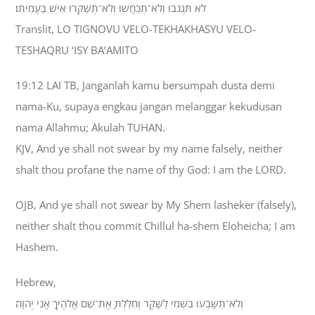
לֹא תִּגְנֹבוּ וְלֹא־תְכַחֲשׁוּ וְלֹא־תְשַׁקְּרוּ אִישׁ בַּעֲמִיתֹו׃
Translit, LO TIGNOVU VELO-TEKHAKHASYU VELO-
TESHAQRU ‘ISY BA’AMITO
19:12 LAI TB, Janganlah kamu bersumpah dusta demi
nama-Ku, supaya engkau jangan melanggar kekudusan
nama Allahmu; Akulah TUHAN.
KJV, And ye shall not swear by my name falsely, neither
shalt thou profane the name of thy God: I am the LORD.
OJB, And ye shall not swear by My Shem lasheker (falsely),
neither shalt thou commit Chillul ha-shem Eloheicha; I am
Hashem.
Hebrew,
וְלֹא־תִשָּׁבְעוּ בִשְׁמִי לַשָּׁקֶר וְחִלַּלְתָּ אֶת־שֵׁם אֱלֹהֶיךָ אֲנִי יְהוָה׃