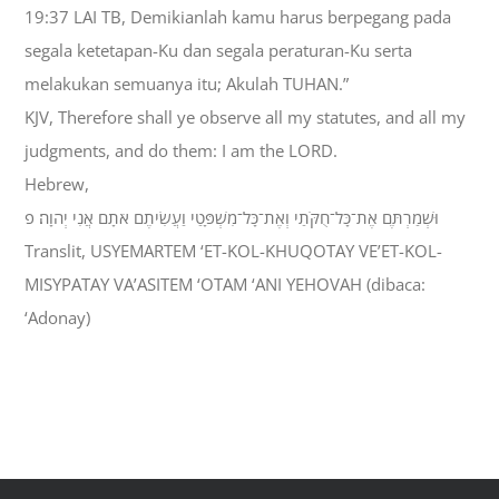
19:37 LAI TB, Demikianlah kamu harus berpegang pada
segala ketetapan-Ku dan segala peraturan-Ku serta
melakukan semuanya itu; Akulah TUHAN.”
KJV, Therefore shall ye observe all my statutes, and all my
judgments, and do them: I am the LORD.
Hebrew,
וּשְׁמַרְתֶּם אֶת־כָּל־חֻקֹּתַי וְאֶת־כָּל־מִשְׁפָּטַי וַעֲשִׂיתֶם אֹתָם אֲנִי יְהוָה׃ פ
Translit, USYEMARTEM ‘ET-KOL-KHUQOTAY VE’ET-KOL-
MISYPATAY VA’ASITEM ‘OTAM ‘ANI YEHOVAH (dibaca:
‘Adonay)