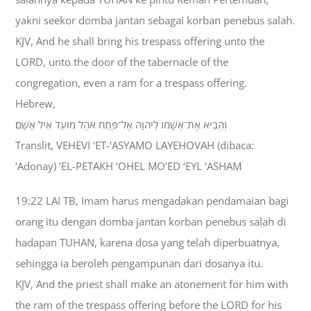
yakni seekor domba jantan sebagai korban penebus salah.
KJV, And he shall bring his trespass offering unto the
LORD, unto the door of the tabernacle of the
congregation, even a ram for a trespass offering.
Hebrew,
וְהֵבִיא אֶת־אֲשָׁמֹו לַיהוָה אֶל־פֶּתַח אֹהֶל מֹועֵד אֵיל אָשָׁם׃
Translit, VEHEVI ‘ET-‘ASYAMO LAYEHOVAH (dibaca:
‘Adonay) ‘EL-PETAKH ‘OHEL MO’ED ‘EYL ‘ASHAM
19:22 LAI TB, Imam harus mengadakan pendamaian bagi
orang itu dengan domba jantan korban penebus salah di
hadapan TUHAN, karena dosa yang telah diperbuatnya,
sehingga ia beroleh pengampunan dari dosanya itu.
KJV, And the priest shall make an atonement for him with
the ram of the trespass offering before the LORD for his