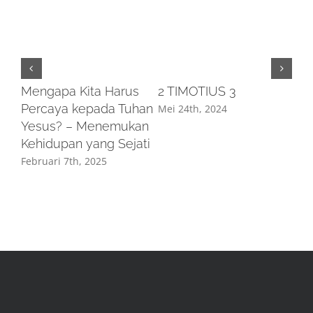
SI
Mengapa Kita Harus
2 TIMOTIUS 3
PA
Percaya kepada Tuhan
Mei 24th, 2024
SE
Yesus? – Menemukan
Mei
Kehidupan yang Sejati
Februari 7th, 2025