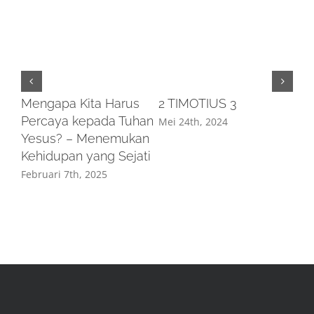
Mengapa Kita Harus
2 TIMOTIUS 3
Percaya kepada Tuhan
Mei 24th, 2024
Yesus? – Menemukan
Kehidupan yang Sejati
Februari 7th, 2025
SI
PA
SE
Mei