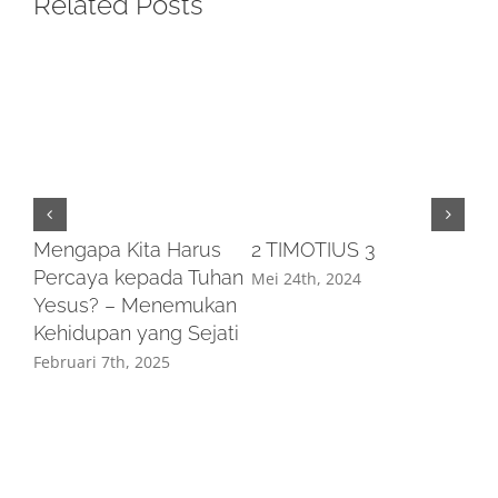
Related Posts
Mengapa Kita Harus
2 TIMOTIUS 3
Percaya kepada Tuhan
Mei 24th, 2024
Yesus? – Menemukan
Kehidupan yang Sejati
Februari 7th, 2025
SI
PA
SE
Mei